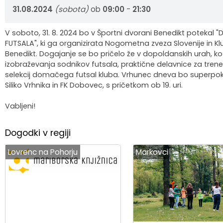
31.08.2024
(sobota)
ob
09:00
-
21:30
Organigram
Skupna občinska uprava Maribor
Pooblaščeni za odločanje
Občinski predpisi
Virtualna panorama
V soboto, 31. 8. 2024 bo v Športni dvorani Benedikt potekal
Integriteta in preprečevanje korupcije
Občinski časopis
Video predstavitev
FUTSALA", ki ga organizirata Nogometna zveza Slovenije in
Benedikt. Dogajanje se bo pričelo že v dopoldanskih urah, 
Zaščita prijaviteljev
Publikacije občine
Kolesarske poti
izobraževanja sodnikov futsala, praktične delavnice za trene
selekcij domačega futsal kluba. Vrhunec dneva bo superp
Siliko Vrhnika in FK Dobovec, s pričetkom ob 19. uri.
Katalog informacij javnega značaja
Lokalne volitve
Vabljeni!
Spremembe in dopolnitve OPN1
Dogodki v regiji
Lovrenc na Pohorju
Markovci