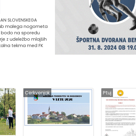
 "DAN SLOVENSKEGA
 Klub malega nogometa
ko bodo na sporedu
rje z udeležbo mlajših
okalna tekma med FK
Cerkvenjak
Ptuj