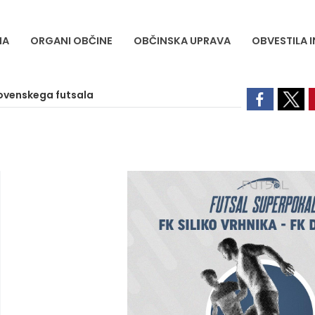
NA
ORGANI OBČINE
OBČINSKA UPRAVA
OBVESTILA 
ovenskega futsala