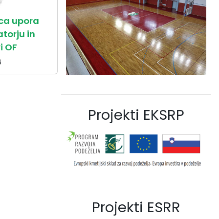
ica upora
torju in
i OF
6
Projekti EKSRP
Projekti ESRR