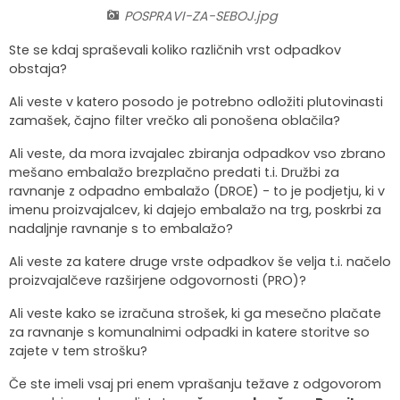
POSPRAVI-ZA-SEBOJ.jpg
Organigram
Skupna občinska uprava Maribor
Pooblaščeni za odločanje
Občinski predpisi
Virtualna panorama
Ste se kdaj spraševali koliko različnih vrst odpadkov
obstaja?
Integriteta in preprečevanje korupcije
Občinski časopis
Video predstavitev
Ali veste v katero posodo je potrebno odložiti plutovinasti
Zaščita prijaviteljev
Publikacije občine
Kolesarske poti
zamašek, čajno filter vrečko ali ponošena oblačila?
Ali veste, da mora izvajalec zbiranja odpadkov vso zbrano
Katalog informacij javnega značaja
Lokalne volitve
mešano embalažo brezplačno predati t.i. Družbi za
ravnanje z odpadno embalažo (DROE) - to je podjetju, ki v
Spremembe in dopolnitve OPN1
imenu proizvajalcev, ki dajejo embalažo na trg, poskrbi za
nadaljnje ravnanje s to embalažo?
Ali veste za katere druge vrste odpadkov še velja t.i. načelo
proizvajalčeve razširjene odgovornosti (PRO)?
Ali veste kako se izračuna strošek, ki ga mesečno plačate
za ravnanje s komunalnimi odpadki in katere storitve so
zajete v tem strošku?
Če ste imeli vsaj pri enem vprašanju težave z odgovorom