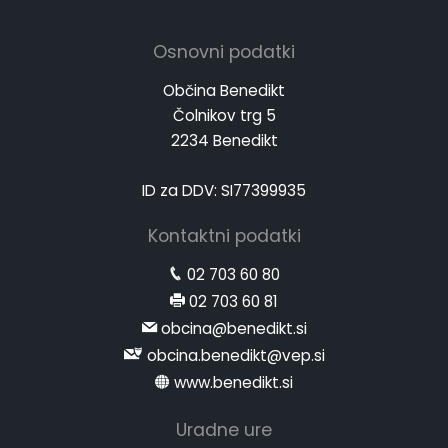
Osnovni podatki
Občina Benedikt
Čolnikov trg 5
2234 Benedikt
ID za DDV: SI77399935
Kontaktni podatki
02 703 60 80
02 703 60 81
obcina@benedikt.si
obcina.benedikt@vep.si
www.benedikt.si
Uradne ure