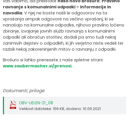
vas vabimo, da prelistate
našo novo brošuro:
Pravilno
ravnanje s komunalnimi odpadki – Informacije in
navodila
. V njej ne boste našli le odgovorov na ta
vprašanja ampak odgovore na večino vprašanj, ki se
nanašajo na komunalne odpadke, njihovo pravilno ločeno
zbiranje, izvajanje javnih služb ravnanja s komunalnimi
odpadki ali obračun storitev, dodali pa smo tudi nekaj
zanimivih dejstev o odpadkih, ki jih verjetno niste vedeli ter
razbili nekaj zakoreninjenih mitov o ravnanju z odpadki.
Brošuro si lahko prenesete z naše spletne strani:
www.saubermacher.si/prenosi.
Dokumenti, priloge
OBV-UELEN-21_08
Velikost datoteke: 156 KB
, dodano: 10.09.2021