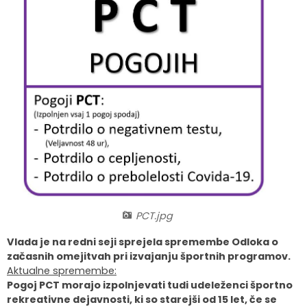
Organigram
Skupna občinska uprava Maribor
Pooblaščeni za odločanje
Občinski predpisi
Virtualna panorama
Integriteta in preprečevanje korupcije
Občinski časopis
Video predstavitev
Zaščita prijaviteljev
Publikacije občine
Kolesarske poti
Katalog informacij javnega značaja
Lokalne volitve
Spremembe in dopolnitve OPN1
PCT.jpg
Vlada je na redni seji sprejela spremembe Odloka o
začasnih omejitvah pri izvajanju športnih programov.
Aktualne spremembe:
Pogoj PCT morajo izpolnjevati tudi udeleženci športno
rekreativne dejavnosti, ki so starejši od 15 let, če se