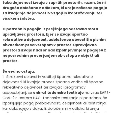
taka dejavnost izvaja v zaprtih prostorih, razen, če ni
drugače določeno z odlokom, ki ureja začasne pogoje
za izvajanje dejavnosti v vzgoji in izobraževanju ter
visokem šolstvu.
O potrebnih pogojih iz prejšnjega odstavka mora
upravljavec prostora, kjer se izvaja športno
rekreativna dejavnost, udeležence obvestiti s pisnim
obvestilom pred vstopom v prostor. Upravljavec
prostora izvaja nadzor nad izpolnjevanjem pogojev z
neposrednim preverjanjem ob vstopu v objekt ali
prostor.
Še vedno ostaja:
1. Strokovni delavci in voditelji športno rekreativne
dejavnosti, ki izvajajo proces športne vadbe ali športno
rekreativno dejavnost ter izvajalci programov
usposabljanj, se
enkrat tedensko testirajo
na virus SARS-
CoV-2 s testom HAG. Tedensko testiranje ni potrebno, če
izpolnjujejo pogoj prebolevnosti, cepljenosti ali testiranja,
kar dokazujejo z dokazili, določenimi v odloku, ki ureja