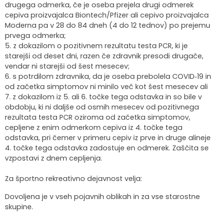
drugega odmerka, če je oseba prejela drugi odmerek
cepiva proizvajalca Biontech/Pfizer ali cepivo proizvajalca
Moderna pa v 28 do 84 dneh (4 do 12 tednov) po prejemu
prvega odmerka;
5. z dokazilom o pozitivnem rezultatu testa PCR, ki je
starejši od deset dni, razen če zdravnik presodi drugače,
vendar ni starejši od šest mesecev;
6. s potrdilom zdravnika, da je oseba prebolela COVID‑19 in
od začetka simptomov ni minilo več kot šest mesecev ali
7. z dokazilom iz 5. ali 6. točke tega odstavka in so bile v
obdobju, ki ni daljše od osmih mesecev od pozitivnega
rezultata testa PCR oziroma od začetka simptomov,
cepljene z enim odmerkom cepiva iz 4. točke tega
odstavka, pri čemer v primeru cepiv iz prve in druge alineje
4. točke tega odstavka zadostuje en odmerek. Zaščita se
vzpostavi z dnem cepljenja.
Za športno rekreativno dejavnost velja:
Dovoljena je v vseh pojavnih oblikah in za vse starostne
skupine.