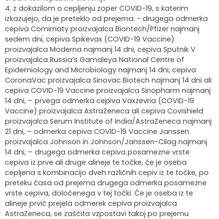
4. z dokazilom o cepljenju zoper COVID-19, s katerim
izkazujejo, da je preteklo od prejema: − drugega odmerka
cepiva Comirnaty proizvajalca Biontech/Pfizer najmanj
sedem dni, cepiva Spikevax (COVID-19 Vaccine)
proizvajalca Moderna najmanj 14 dni, cepiva Sputnik V
proizvajalca Russia’s Gamaleya National Centre of
Epidemiology and Microbiology najmanj 14 dni, cepiva
CoronaVac proizvajalca Sinovac Biotech najmanj 14 dni ali
cepiva COVID-19 Vaccine proizvajalca Sinopharm najmanj
14 dni, – prvega odmerka cepiva Vaxzevria (COVID-19
Vaccine) proizvajalca AstraZeneca ali cepiva Covishield
proizvajalca Serum Institute of India/AstraZeneca najmanj
21 dni, – odmerka cepiva COVID-19 Vaccine Janssen
proizvajalca Johnson in Johnson/Janssen-Cilag najmanj
14 dni, – drugega odmerka cepiva posamezne vrste
cepiva iz prve ali druge alineje te točke, če je oseba
cepljena s kombinacijo dveh različnih cepiv iz te točke, po
preteku časa od prejema drugega odmerka posamezne
vrste cepiva, določenega v tej točki. Če je oseba iz te
alineje prvič prejela odmerek cepiva proizvajalca
AstraZeneca, se zaščita vzpostavi takoj po prejemu