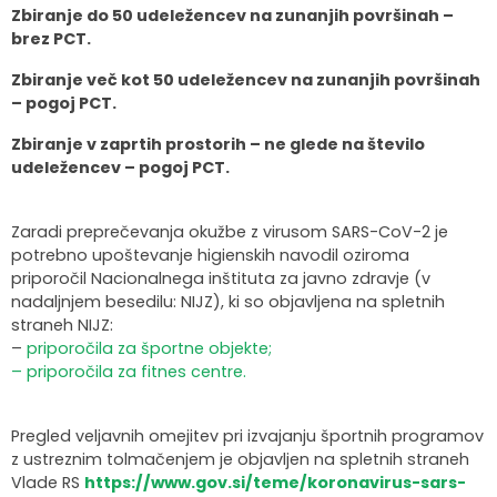
Zbiranje do 50 udeležencev na zunanjih površinah –
brez PCT.
Zbiranje več kot 50 udeležencev na zunanjih površinah
– pogoj PCT.
Zbiranje v zaprtih prostorih – ne glede na število
udeležencev – pogoj PCT.
Zaradi preprečevanja okužbe z virusom SARS-CoV-2 je
potrebno upoštevanje higienskih navodil oziroma
priporočil Nacionalnega inštituta za javno zdravje (v
nadaljnjem besedilu: NIJZ), ki so objavljena na spletnih
straneh NIJZ:
–
priporočila za športne objekte;
– priporočila za fitnes centre.
Pregled veljavnih omejitev pri izvajanju športnih programov
z ustreznim tolmačenjem je objavljen na spletnih straneh
Vlade RS
https://www.gov.si/teme/koronavirus-sars-