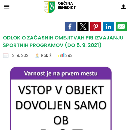
OBČINA
BENEDIKT
Za pričetek iskanja kliknite na puščico >
Skupna občinska uprava Maribor
OBVESTILA IN OBJAVE
OBČINSKA UPRAVA
ORGANI OBČINE
OBČINSKI SVET
E-OBČINA
LOKALNO
TURIZEM
OBČINA
Vizitka občine
Župan občine
Naloge in pristojnosti
Medobčinska inšpekcija
Naloge in pristojnosti
Novice in objave
Vloge in obrazci
Pomembne številke
Znamenitosti
ODLOK O ZAČASNIH OMEJITVAH PRI IZVAJANJU
ŠPORTNIH PROGRAMOV (DO 5. 9. 2021)
Predstavitev občine
Podžupan občine
Člani občinskega sveta
Medobčinsko redarstvo
Imenik zaposlenih
Koledar dogodkov
Predlogi in pobude
Koristne povezave
Aktivnosti
2. 9. 2021
Rok Š.
393
Grb in zastava
OBČINSKI SVET
Seje občinskega sveta
Skupna notranjerevizijska služba
Uradne ure - delovni čas
Zapore cest
Vprašajte občino
Javni zavodi
Okusi Benedikta
Občinski praznik
Nadzorni odbor
Delovna telesa
Skupna služba urejanja prostora
Strateški dokumenti
Lokalni utrip - novice
E-obveščanje občanov
Društva in združenja
Prenočišča
Občinski nagrajenci
Občinska volilna komisija
Proračun in zaključni račun
Javni razpisi in objave
Informativni izračuni
Gospodarski subjekti
Znane osebnosti
Fotogalerija
Civilna zaščita
Varstvo osebnih podatkov
Projekti in investicije
Gospodarske javne službe
Turistična taksa
Naselja v občini
Javne evidence, zbirke
Prostorski akti občine
Ekomuzej Dolina miru Benedikt
Svet za preventivo in vzgojo v cestnem prometu