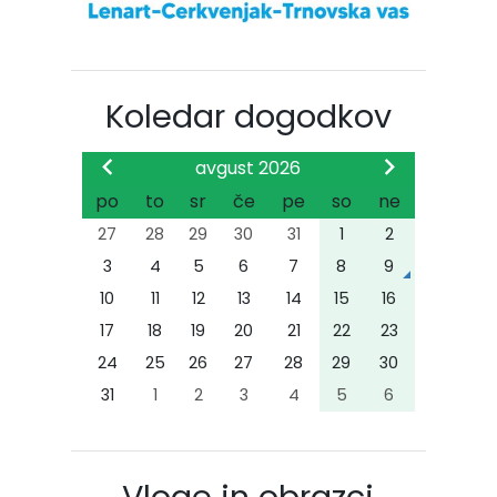
Koledar dogodkov
avgust 2026
po
to
sr
če
pe
so
ne
27
28
29
30
31
1
2
3
4
5
6
7
8
9
10
11
12
13
14
15
16
17
18
19
20
21
22
23
24
25
26
27
28
29
30
31
1
2
3
4
5
6