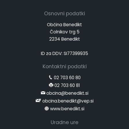
Osnovni podatki
Občina Benedikt
Čolnikov trg 5
2234 Benedikt
ID za DDV: SI77399935
Kontaktni podatki
02 703 60 80
02 703 60 81
obcina@benedikt.si
obcina.benedikt@vep.si
www.benedikt.si
Uradne ure