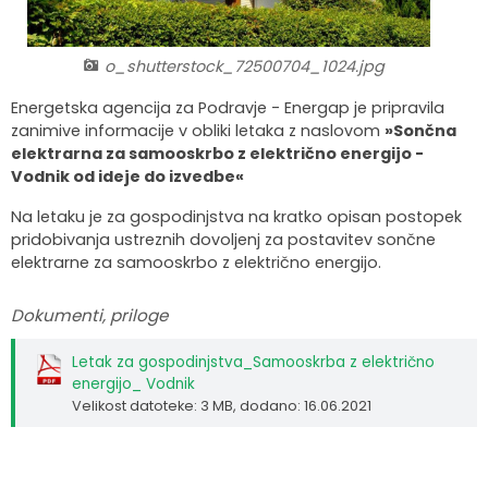
Organigram
Skupna občinska uprava Maribor
Pooblaščeni za odločanje
Občinski predpisi
Virtualna panorama
o_shutterstock_72500704_1024.jpg
Integriteta in preprečevanje korupcije
Občinski časopis
Video predstavitev
Energetska agencija za Podravje - Energap je pripravila
zanimive informacije v obliki letaka z naslovom
»Sončna
Zaščita prijaviteljev
Publikacije občine
Kolesarske poti
elektrarna za samooskrbo z električno energijo -
Vodnik od ideje do izvedbe«
Katalog informacij javnega značaja
Lokalne volitve
Na letaku je za gospodinjstva na kratko opisan postopek
pridobivanja ustreznih dovoljenj za postavitev sončne
Spremembe in dopolnitve OPN1
elektrarne za samooskrbo z električno energijo.
Dokumenti, priloge
Letak za gospodinjstva_Samooskrba z električno
energijo_ Vodnik
Velikost datoteke: 3 MB
, dodano: 16.06.2021