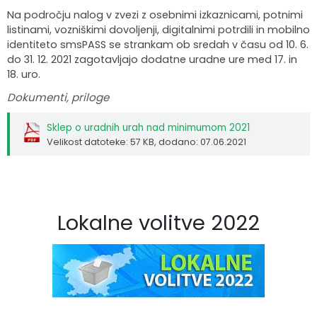
Na področju nalog v zvezi z osebnimi izkaznicami, potnimi
Organigram
Skupna občinska uprava Maribor
Pooblaščeni za odločanje
Občinski predpisi
Virtualna panorama
listinami, vozniškimi dovoljenji, digitalnimi potrdili in mobilno
identiteto smsPASS se strankam ob sredah v času od 10. 6.
Integriteta in preprečevanje korupcije
Občinski časopis
Video predstavitev
do 31. 12. 2021 zagotavljajo dodatne uradne ure med 17. in
18. uro.
Zaščita prijaviteljev
Publikacije občine
Kolesarske poti
Dokumenti, priloge
Katalog informacij javnega značaja
Lokalne volitve
Sklep o uradnih urah nad minimumom 2021
Velikost datoteke: 57 KB
, dodano: 07.06.2021
Spremembe in dopolnitve OPN1
Lokalne volitve 2022