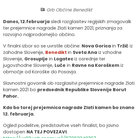
Organigram
Skupna občinska uprava Maribor
Pooblaščeni za odločanje
Občinski predpisi
Virtualna panorama
Grb Občine Benedikt
Danes, 12.februarja
sledi razglasitev regijskih zmagovalk
Integriteta in preprečevanje korupcije
Občinski časopis
Video predstavitev
ter prejemnice nagrade Zlati kamen 2021, priznanja za
razvojno najprodornejšo občino.
Zaščita prijaviteljev
Publikacije občine
Kolesarske poti
V finalni izbor so se uvrstile občine:
Nova Gorica
in
Tržič
iz
zahodne Slovenije,
Benedikt
in
Sveta Ana
iz vzhodne
Katalog informacij javnega značaja
Lokalne volitve
Slovenije,
Grosuplje
in
Logatec
iz osrednje ter
jugovzhodne Slovenije,
Luče
in
Ravne na Koroškem
iz
Spremembe in dopolnitve OPN1
območje od Koroške do Posavja.
Slavnostni govornik ob razglasitvi prejemnice nagrade Zlati
kamen 2021 bo
predsednik Republike Slovenije Borut
Pahor.
Kdo bo torej prejemnica nagrade Zlati kamen bo znano
12. februarja.
Ogled podelitve, predstavitve vseh finalist, bo javno
dostopen
NA TEJ POVEZAVI
: