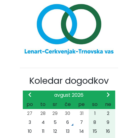
Koledar dogodkov
avgust 2026
po
to
sr
če
pe
so
ne
27
28
29
30
31
1
2
3
4
5
6
7
8
9
10
11
12
13
14
15
16