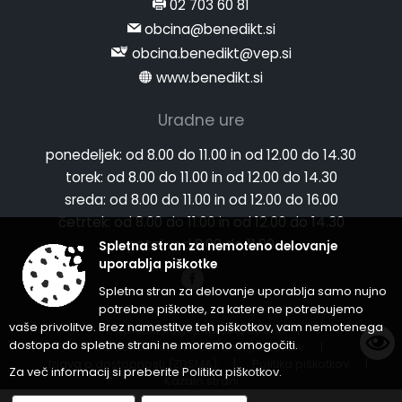
02 703 60 81
obcina@benedikt.si
obcina.benedikt@vep.si
www.benedikt.si
Uradne ure
ponedeljek:
od 8.00 do 11.00 in od 12.00 do 14.30
torek:
od 8.00 do 11.00 in od 12.00 do 14.30
sreda:
od 8.00 do 11.00 in od 12.00 do 16.00
četrtek:
od 8.00 do 11.00 in od 12.00 do 14.30
petek:
od 8.00 do 11.00
Spletna stran za nemoteno delovanje
uporablja piškotke
Spletna stran za delovanje uporablja samo nujno
potrebne piškotke, za katere ne potrebujemo
vaše privolitve. Brez namestitve teh piškotkov, vam nemotenega
Splošni pogoji spletne strani
|
dostopa do spletne strani ne moremo omogočiti.
Center za varstvo osebnih podatkov
|
Izjava o dostopnosti (ZDSMA)
|
Politika piškotkov
|
Za več informacij si preberite
Politika piškotkov
.
Kazalo strani