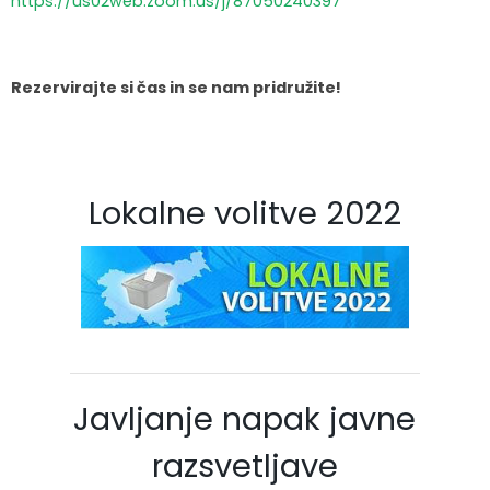
https://us02web.zoom.us/j/87050240397
Rezervirajte si čas in se nam pridružite!
Lokalne volitve 2022
Javljanje napak javne
razsvetljave