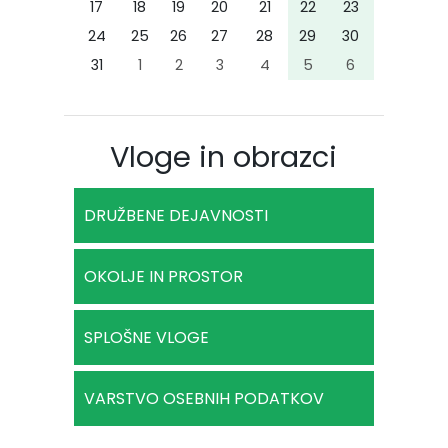
17
18
19
20
21
22
23
24
25
26
27
28
29
30
31
1
2
3
4
5
6
Vloge in obrazci
DRUŽBENE DEJAVNOSTI
OKOLJE IN PROSTOR
SPLOŠNE VLOGE
VARSTVO OSEBNIH PODATKOV