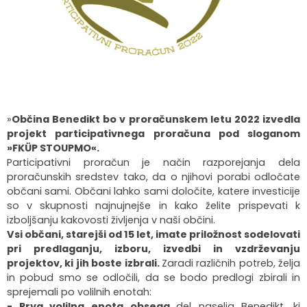
Organigram
Skupna občinska uprava Maribor
Pooblaščeni za odločanje
Občinski predpisi
Virtualna panorama
Integriteta in preprečevanje korupcije
Občinski časopis
Video predstavitev
Zaščita prijaviteljev
Publikacije občine
Kolesarske poti
»
Občina Benedikt bo v proračunskem letu 2022 izvedla
Katalog informacij javnega značaja
Lokalne volitve
projekt participativnega proračuna pod sloganom
»FKÜP STOUPMO«.
Spremembe in dopolnitve OPN1
Participativni proračun je način razporejanja dela
proračunskih sredstev tako, da o njihovi porabi odločate
občani sami. Občani lahko sami določite, katere investicije
so v skupnosti najnujnejše in kako želite prispevati k
izboljšanju kakovosti življenja v naši občini.
Vsi občani, starejši od 15 let, imate priložnost sodelovati
pri predlaganju, izboru, izvedbi in vzdrževanju
projektov, ki jih boste izbrali.
Zaradi različnih potreb, želja
in pobud smo se odločili, da se bodo predlogi zbirali in
sprejemali po volilnih enotah:
- Prva volilna enota obsega
del naselja Benedikt, ki