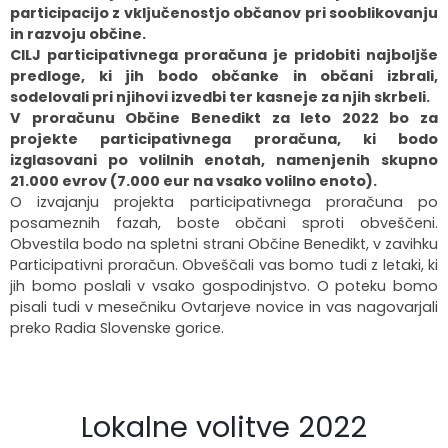
participacijo z vključenostjo občanov pri sooblikovanju
in razvoju občine.
CILJ participativnega proračuna je pridobiti najboljše
predloge, ki jih bodo občanke in občani izbrali,
sodelovali pri njihovi izvedbi ter kasneje za njih skrbeli.
V proračunu Občine Benedikt za leto 2022 bo za
projekte participativnega proračuna, ki bodo
izglasovani po volilnih enotah, namenjenih skupno
21.000 evrov (7.000 eur na vsako volilno enoto).
O izvajanju projekta participativnega proračuna po
posameznih fazah, boste občani sproti obveščeni.
Obvestila bodo na spletni strani Občine Benedikt, v zavihku
Participativni proračun. Obveščali vas bomo tudi z letaki, ki
jih bomo poslali v vsako gospodinjstvo. O poteku bomo
pisali tudi v mesečniku Ovtarjeve novice in vas nagovarjali
preko Radia Slovenske gorice.
Lokalne volitve 2022