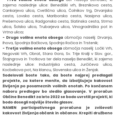
zajema naslednje ulice: Benediški vrh, Breznikova cesta,
Cankarjeva ulica, Cvetlična ulica, Čolnikov trg, Drvanjska
cesta, Lovska cesta, Mariborska cesta, Nasipna ulica,
Prešernova ulica, Radgonska cesta, Slatinska cesta, Strma
ulica, Šolska ulica, Trubarjeva ulica, Vinogradniška pot in
Vrtna ulica
;
- Druga volilna enota obsega
območja naselij: Drvanja,
Ihova, Spodnja Bačkova, Spodnja Ročica in Trstenik;
- Tretja volilna enota obsega
območja naselij: Ločki Vrh,
Negovski Vrh, Obrat, Stara Gora, Sv. Trije Kralji v Slov. gor.,
Štajngrova in Trotkova ter dela naselja Benedikt, ki zajema
naslednje ulice: Industrijska cesta, Jurčičeva ulica,
Kocbekova pot, Na klancu, Slovenska ulica in Ženjak.
Sodelovali boste tako, da boste najprej predlagali
projekte, za katere menite, da izboljšujejo kakovost
življenja po posameznih volilnih enotah. Po končanem
naboru predlogov bo sledilo glasovanje. V proračun
Občine Benedikt za leto 2022 se bodo uvrstili projekti, ki
bodo dosegli najvišje število glasov.
NAMEN participativnega proračuna je zviševati
kakovost življenja občank in občanov. Krepiti družbeno