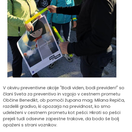
Organigram
Skupna občinska uprava Maribor
Pooblaščeni za odločanje
Občinski predpisi
Virtualna panorama
Integriteta in preprečevanje korupcije
Občinski časopis
Video predstavitev
Zaščita prijaviteljev
Publikacije občine
Kolesarske poti
Katalog informacij javnega značaja
Lokalne volitve
Spremembe in dopolnitve OPN1
V okviru preventivne akcije "Bodi viden, bodi previden!" so
člani Sveta za preventivo in vzgojo v cestnem prometu
Občine Benedikt, ob pomoči župana mag. Milana Repiča,
razdelili gradivo, ki opozarja na previdnost, ko smo
udeleženi v cestnem prometu kot pešci. Hkrati so pešci
prejeli tudi odsevne zapestne trakove, da bodo še bolj
opaženi s strani voznikov.