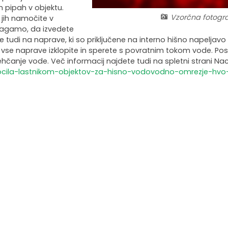
 pipah v objektu.
Vzorčna fotogra
 jih namočite v
dlagamo, da izvedete
tudi na naprave, ki so priključene na interno hišno napeljavo (p
da vse naprave izklopite in sperete s povratnim tokom vode. P
hčanje vode. Več informacij najdete tudi na spletni strani N
porocila-lastnikom-objektov-za-hisno-vodovodno-omrezje-hvo