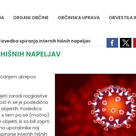
NA
ORGANI OBČINE
OBČINSKA UPRAVA
OBVESTILA 
izvedba spiranja internih hišnih napeljav
 HIŠNIH NAPELJAV
oščanjem ukrepov
jeti zaradi razglasitve
st in se je posledično
 objektih. Posledica
la, s tem pa se (močno)
jekti, ki so bili zaprti
 na uporabnike naj
iranje internih hišnih