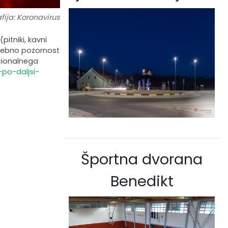
fija: Koronavirus
itniki, kavni
osebno pozornost
acionalnega
-po-daljsi-
Športna dvorana
Benedikt