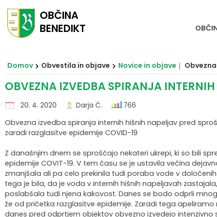
OBČINA
BENEDIKT
OBČI
Za pričetek iskanja kliknite na puščico >
Skupna občinska uprava Maribor
OBVESTILA IN OBJAVE
OBČINSKA UPRAVA
ORGANI OBČINE
OBČINSKI SVET
E-OBČINA
LOKALNO
TURIZEM
OBČINA
Vizitka občine
Župan občine
Naloge in pristojnosti
Medobčinska inšpekcija
Naloge in pristojnosti
Novice in objave
Vloge in obrazci
Pomembne številke
Znamenitosti
Domov
Obvestila in objave
Novice in objave
Obvezna 
OBVEZNA IZVEDBA SPIRANJA INTERNIH
Predstavitev občine
Podžupan občine
Člani občinskega sveta
Medobčinsko redarstvo
Imenik zaposlenih
Koledar dogodkov
Predlogi in pobude
Koristne povezave
Aktivnosti
20. 4. 2020
Darja Č.
766
Grb in zastava
OBČINSKI SVET
Seje občinskega sveta
Skupna notranjerevizijska služba
Uradne ure - delovni čas
Zapore cest
Vprašajte občino
Javni zavodi
Okusi Benedikta
Obvezna izvedba spiranja internih hišnih napeljav pred spr
zaradi razglasitve epidemije COVID-19
Občinski praznik
Nadzorni odbor
Delovna telesa
Skupna služba urejanja prostora
Strateški dokumenti
Lokalni utrip - novice
E-obveščanje občanov
Društva in združenja
Prenočišča
Z današnjim dnem se sproščajo nekateri ukrepi, ki so bili spre
Občinski nagrajenci
Občinska volilna komisija
Proračun in zaključni račun
Javni razpisi in objave
Informativni izračuni
Gospodarski subjekti
Znane osebnosti
epidemije COVIT-19. V tem času se je ustavila večina dejavno
zmanjšala ali pa celo prekinila tudi poraba vode v določenih
Fotogalerija
Civilna zaščita
Varstvo osebnih podatkov
Projekti in investicije
Gospodarske javne službe
Turistična taksa
tega je bila, da je voda v internih hišnih napeljavah zastaja
poslabšala tudi njena kakovost. Danes se bodo odprli mnogi ob
že od pričetka razglasitve epidemije. Zaradi tega apeliramo
Naselja v občini
Svet za preventivo in vzgojo v cestnem prometu
Javne evidence, zbirke
Prostorski akti občine
Ekomuzej Dolina miru Benedikt
danes pred odprtjem objektov obvezno izvedejo intenzivno sp