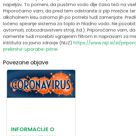
napeljav. To pomeni, da pustimo vodo dlje časa teči na vseh
Organigram
Skupna občinska uprava Maribor
Pooblaščeni za odločanje
Občinski predpisi
Virtualna panorama
Priporočamo vam, da pred tem odstranite iz pip mrežice ter
alkoholnem kisu oziroma jih po potrebi tudi zamenjate. Pre
ločeno spiranje sistema za toplo in hladno vodo. Ne pozabite 
Integriteta in preprečevanje korupcije
Občinski časopis
Video predstavitev
avtomati, zobozdravstveni stroji, itd.). Priporočamo vam, 
namenite tudi morebiti vgrajenim filtrom in napravam za me
Zaščita prijaviteljev
Publikacije občine
Kolesarske poti
inštituta za javno zdravje (NIJZ)
https://www.nijz.si/sl/pri
prekinitvi-uporabe-pitne
.
Katalog informacij javnega značaja
Lokalne volitve
Povezane objave
Spremembe in dopolnitve OPN1
INFORMACIJE O