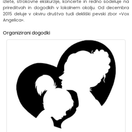
izlete, strokovne ekskurzije, koncerte in redno sodeluje na
prireditvah in dogodkih v lokalnem okolju. Od decembra
Organigram
Skupna občinska uprava Maribor
Pooblaščeni za odločanje
Občinski predpisi
Virtualna panorama
2015 deluje v okviru društva tudi dekliški pevski zbor »Vox
Angelica«.
Integriteta in preprečevanje korupcije
Občinski časopis
Video predstavitev
Organizirani dogodki
Zaščita prijaviteljev
Publikacije občine
Kolesarske poti
Katalog informacij javnega značaja
Lokalne volitve
Spremembe in dopolnitve OPN1