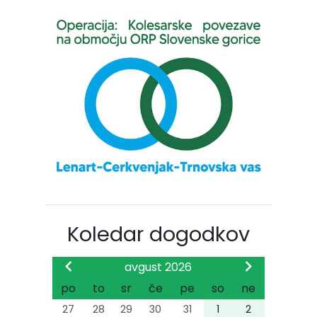
Koledar dogodkov
avgust 2026
po
to
sr
če
pe
so
ne
27
28
29
30
31
1
2