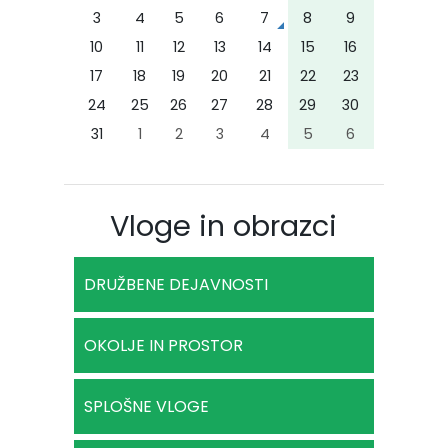
3
4
5
6
7
8
9
10
11
12
13
14
15
16
17
18
19
20
21
22
23
24
25
26
27
28
29
30
31
1
2
3
4
5
6
Vloge in obrazci
DRUŽBENE DEJAVNOSTI
OKOLJE IN PROSTOR
SPLOŠNE VLOGE