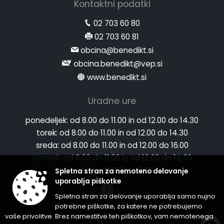
Kontaktni podatki
02 703 60 80
02 703 60 81
obcina@benedikt.si
obcina.benedikt@vep.si
www.benedikt.si
Uradne ure
ponedeljek:
od 8.00 do 11.00 in od 12.00 do 14.30
torek:
od 8.00 do 11.00 in od 12.00 do 14.30
sreda:
od 8.00 do 11.00 in od 12.00 do 16.00
četrtek:
od 8.00 do 11.00 in od 12.00 do 14.30
petek:
od 8.00 do 11.00
Spletna stran za nemoteno delovanje
uporablja piškotke
Spletna stran za delovanje uporablja samo nujno
potrebne piškotke, za katere ne potrebujemo
vaše privolitve. Brez namestitve teh piškotkov, vam nemotenega
Splošni pogoji spletne strani
|