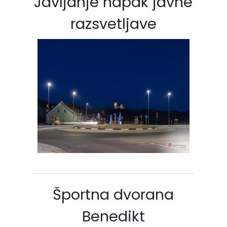
Javljanje napak javne
razsvetljave
Športna dvorana
Benedikt