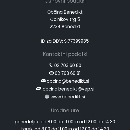
Osnovni podatki
Občina Benedikt
Čolnikov trg 5
2234 Benedikt
ID za DDV: SI77399935
Kontaktni podatki
02 703 60 80
02 703 60 81
obcina@benedikt.si
obcina.benedikt@vep.si
www.benedikt.si
Uradne ure
ponedeljek:
od 8.00 do 11.00 in od 12.00 do 14.30
torek:
od 8.00 do 11.00 in od 12.00 do 14.30