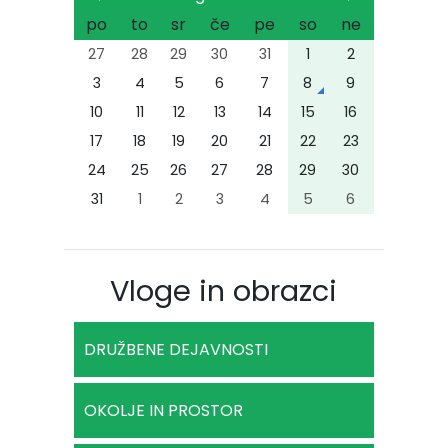
po
to
sr
če
pe
so
ne
27
28
29
30
31
1
2
3
4
5
6
7
8
9
10
11
12
13
14
15
16
17
18
19
20
21
22
23
24
25
26
27
28
29
30
31
1
2
3
4
5
6
Vloge in obrazci
DRUŽBENE DEJAVNOSTI
OKOLJE IN PROSTOR